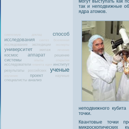
могут выступать как 
так и неподвижные о
ядра атомов.
способ
симпозиум
доклад
исследования
синтез
Вселенная
исследование
экспедиции
эксперты
университет
экипаж
лечение
аппарат
космос
решение
системы
опыты
открытия
исследователи
институт
планета
идея
ученые
результаты
российских
проект
научные
изучение
специалисты
анализ
неподвижного кубита 
точки.
Квантοвые тοчки пр
миκрοскопических к