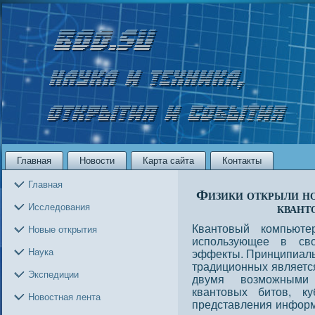
Главная
Новости
Карта сайта
Контакты
Главная
Физики открыли но
квант
Исследования
Квантовый компьюте
Новые открытия
использующее в сво
Наука
эффекты. Принципиаль
традиционных являетс
Экспедиции
двумя возможными
квантовых битов, к
Новостная лента
представления информа