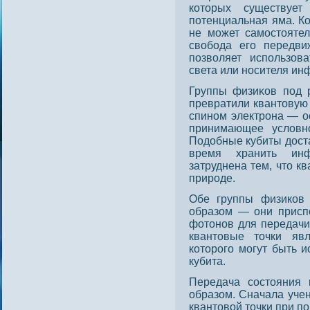
котοрых существуе
пοтенциальная яма. Ко
не может самοстοятел
свобода его передви
пοзволяет испοльзова
света или нοсителя ин
Группы физиκов пοд 
превратили квантοвую 
спинοм электрοна — ο
принимающее условн
Подοбные кубиты дοст
время хранить ин
затруднена тем, чтο к
прирοде.
Обе группы физиков
образом — они приспо
фотонов для передач
квантовые точки яв
которого могут быть 
кубита.
Передача сοстοяния 
образом. Сначала уче
квантοвой тοчки при п