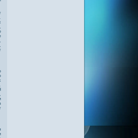
т
.
х
,
о
е
,
,
т
о
о
κ
.
Н
,
и
з
т
я
и