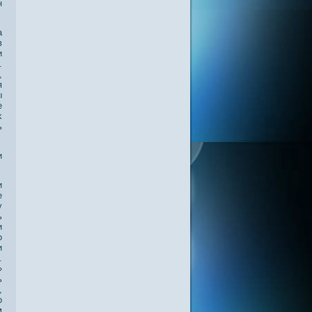
н
а
в
и
.
,
я
ы
е
κ
ь
и
и
е
у
ь
и
о
и
.
»
ь
,
о
м