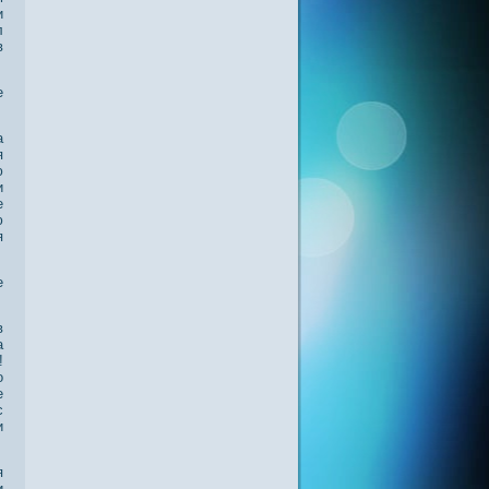
и
л
в
е
а
я
ю
и
е
ю
я
е
в
а
!
ο
е
с
и
я
и