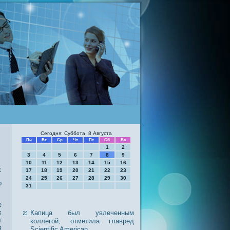
Сегодня: Суббота, 8 Августа
Пн
Вт
Ср
Чт
Пт
Сб
Вс
1
2
3
4
5
6
7
8
9
10
11
12
13
14
15
16
е
17
18
19
20
21
22
23
24
25
26
27
28
29
30
р
31
е
х
Капица был увлеченным
т
коллегой, отметила главред
я
Scientific American