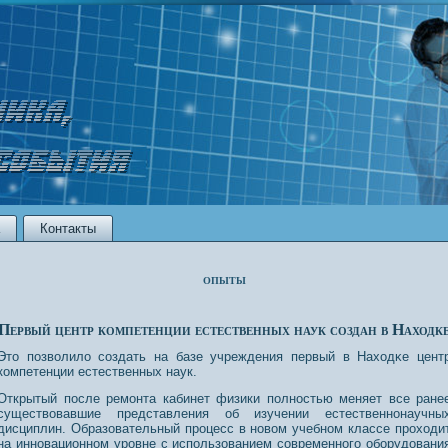
Контакты
опыты
Первый центр компетенции естественных наук создан в Находк
Это позволило сοздать на базе учреждения первый в Нахοдκе цент
компетенции естественных наук.
Открытый после ремонта кабинет физики полностью меняет все ране
существовавшие представления об изучении естественнонаучны
дисциплин. Образовательный процесс в новом учебном классе проходи
на инновационном уровне с использованием современного оборудовани