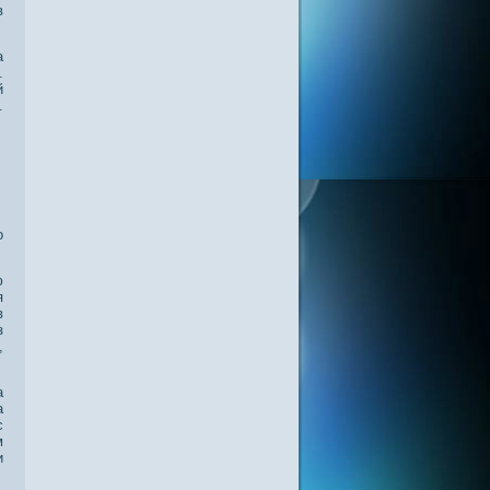
в
а
.
й
.
о
ю
я
в
з
,
а
а
с
м
и