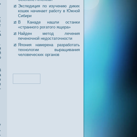
ь
Экспедиция по изучению диких
кошек начинает работу в Южной
Сибири
,
х
В Канаде нашли останки
т
«странного рогатого ящера»
,
Найден метод лечения
а
печеночной недостаточности
.
Япония намерена разработать
я
технологии выращивания
й
человеческих органов
ο
й
а
ю
л
-
у
,
,