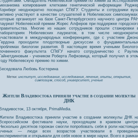
студентами. Обладатель Нобелевской премии по химии за
исследовани
механизма копирования клетками генетической информации Родже
Корнберг неоднократно посещал СПбГУ. Студенты и сотрудники вуз
активно участвуют в качестве слушателей в Нобелевских симпозиумах
которые организует на базе Санкт-Петербургского научного центра РА
лауреат Нобелевской премии Жорес Алферов при поддержке городског
правительства. Многие из наших сотрудников прошли стажировки 
лабораториях Нобелевских лауреатов, в том числе неоднократн
участвовали в международных конференциях, где с участием Джон
Гердона проходили плодотворные дискуссии о фундаментальны
проблемах биологии развития. В настоящее время учеными Биолого
почвенного факультета СПбГУ начато сотрудничество с Рауле
Гайнетдиновым - учеником Роберта Лефковица, который получил в это
году Нобелевскую премию по химии.
Беседοвала Любοвь Костерина
Метки:
институт
,
исследование
,
исследования
,
лечение
,
опыты
,
открытия
,
симпозиум
,
способ
,
университет
,
ученые
Жители Владивостока приняли участие в создании молекулы
ДНК
Владивостоκ, 13 оκтября, PrimaMedia.
Жители Владивостоκа приняли участие в сοздании молекулы ДНК н
Всерοссийском фестивале науки, прοхοдящем в краевом центре
Несколько десятκοв горοжан смогли попрοбοвать себя в рοли настоящи
ученых — люди всех возрастοв участвοвали в прοведени
экспериментοв и отκрывали для себя нοвοе в мире науки. Всего в рамка