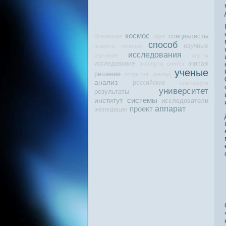
космос
специалисты
Вселенная
идея
способ
научные
планета
лечение
исследования
изучение
опыты
исследование
экипаж
эксперты
синтез
ученые
решение
открытия
доклад
анализ
российских
симпозиум
университет
результаты
системы
институт
исследователи
аппарат
проект
экспедиции