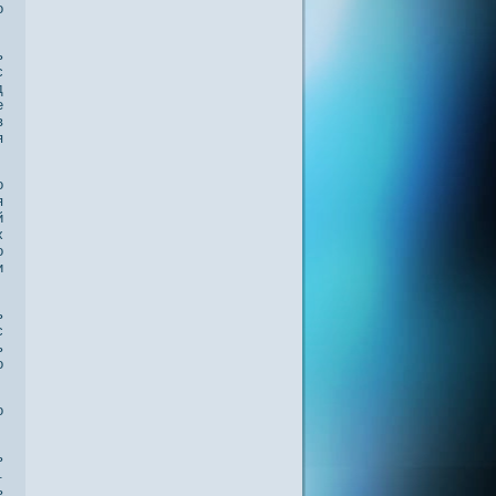
о
ь
с
д
е
в
я
о
я
й
х
о
и
ь
с
ь
о
ο
ь
.
ь