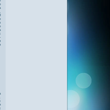
е
р
а
,
Н
о
в
о
а
х
-
м
м
а
.
х
и
х