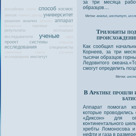
за три месяца рабо
образцов…
способ
космос
российских
синтез
университет
экипаж
планета
доклад
Метки:
анализ
,
институт
,
иссл
аппарат
решение
анализ
лечение
научные
Вселенная
эксперты
Трилобиты под
результаты
экспедиции
ученые
происхождени
исследователи
идея
проект
системы
открытия
Как сообщил началь
исследования
специалисты
Корнеев, за три мес
симпозиум
опыты
изучение
институт
исследование
тысячи образцов горны
Ледовитого океана.«Т
смогут определить по
Метки:
инст
В Арктике прошли 
бати
Аппарат помогал ко
которые прοводились 
«Диксοн» для оп
континентальнοго шел
хребты Ломонοсοва и
нефти и газа в размер