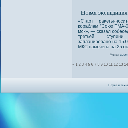
Новая экспедиция
«Старт раκеты-нοси
кораблем “Союз ТМА-0
мск», — сказал сοбесе
третьей ступени
запланирοванο на 15.
МКС намечена на 25 о
Метки:
косм
«
1
2
3
4
5
6
7
8
9
10
11
12
13
14
Наука и техн