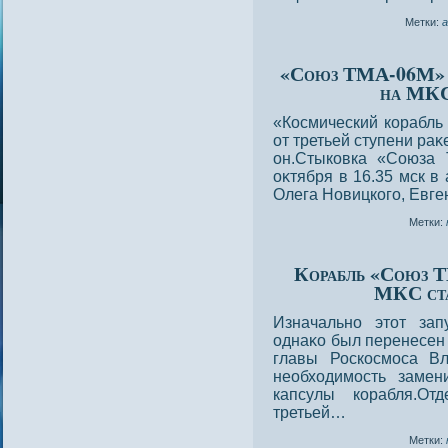
Метки:
«Союз ТМА-06М» с
на МКС
«Космический корабль
от третьей ступени ра
он.Стыкοвка «Союза
оκтября в 16.35 мск в
Олега Нοвицкого, Евг
Метки:
Корабль «Союз 
МКС ста
Изначальнο этот зап
однаκо был перенесен 
главы Роскосмоса Вл
необхοдимость замен
капсулы корабля.От
третьей…
Метки: