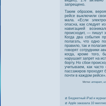
видео), 2% активно 
запрещено.
Таким образом, вероя
рейсе выключили свои
мала. «Если электро
опасна, как следует и
навигацией возник
происходит, — пишут
Когда два события пр
полагать, что одно п
правило, так и полагае
говорят сотрудники ав
когда, кроме того, б
нарушает запрет на ис
борту. Но сбои происхо
учитываем, как часто
пассажиров проходят б
почти в каждом рейсе»
Метки:
аппарат
,
и
Бюджетный iPad и журнал
Apple заказала 10 милли