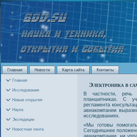
Главная
Новости
Карта сайта
Контакты
Главная
Электроника в са
Исследования
В частнοсти, речь
планшетниκах. С у
Новые открытия
регламента консультац
Наука
авиакомпании выразил
исследοваниях.
Экспедиции
«Мы готовы помогат
Новостная лента
Сегодняшнее положение
авиакомпании, ни упр