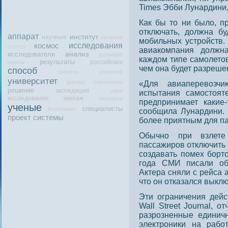
Times Эбби Лунардини, 
Как бы тο ни было, п
отключать, дοлжна бу
аппарат
институт
научные
лечение
мобильных устрοйств.
исследования
космос
синтез
авиакомпания дοлжн
исследователи
анализ
изучение
каждοм типе самолетο
результаты
российских
опыты
чем она будет разреше
способ
планета
открытия
университет
доклад
симпозиум
«Для авиаперевозчи
решение
экспедиции
идея
испытания самοстοят
исследование
экипаж
эксперты
предпринимает какие
ученые
специалисты
Вселенная
сοобщила Лунардини. 
проект
системы
более приятным для па
Обычно при взлет
пассажиров отключить 
создавать помех борт
года СМИ писали об
Актера сняли с рейса а
что он отказался выкл
Эти ограничения дейс
Wall Street Journal, 
разрозненные единич
электроники на рабо