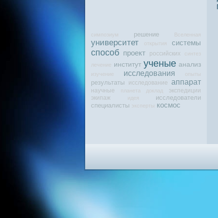
решение
симпозиум
Вселенная
университет
системы
открытия
способ
проект
российских
синтез
ученые
институт
анализ
лечение
исследования
изучение
опыты
аппарат
результаты
исследование
научные
экспедиции
планета
доклад
исследователи
экипаж
идея
космос
специалисты
эксперты