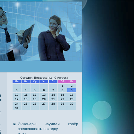
Сегодня: Воскресенье, 9 Августа
Пн
Вт
Ср
Чт
Пт
Сб
Вс
1
2
3
4
5
6
7
8
9
я
10
11
12
13
14
15
16
а
17
18
19
20
21
22
23
24
25
26
27
28
29
30
31
т
Инженеры научили ковёр
:
распознавать походку
с
й