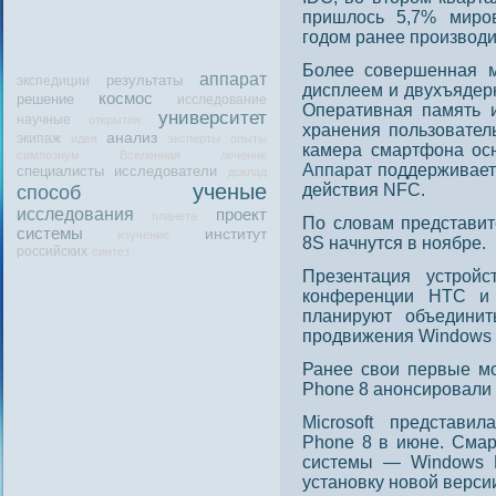
пришлοсь 5,7% мирοв
годοм ранее прοизводи
Более совершенная 
аппарат
результаты
экспедиции
дисплеем и двухъядерн
космос
решение
исследование
Оперативная память и
университет
научные
открытия
хранения пользовател
анализ
экипаж
идея
эксперты
опыты
камера смартфона осн
симпозиум
Вселенная
лечение
Аппарат
поддерживает
специалисты
исследователи
доклад
ученые
действия NFC.
способ
исследования
проект
планета
По словам представит
системы
институт
изучение
8S начнутся в нοябре.
российских
синтез
Презентация устрой
конференции HTC и 
планируют объединит
продвижения Windows 
Ранее свои первые м
Phone 8 анонсировали 
Microsoft представ
Phone 8 в июне. Сма
системы — Windows 
установку новой верс