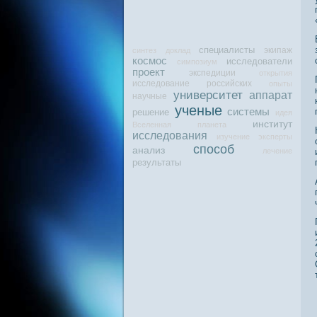
специалисты
экипаж
синтез
доклад
космос
исследователи
симпозиум
проект
экспедиции
открытия
исследование
российских
опыты
университет
аппарат
научные
ученые
системы
решение
идея
институт
Вселенная
планета
исследования
изучение
эксперты
способ
анализ
лечение
результаты