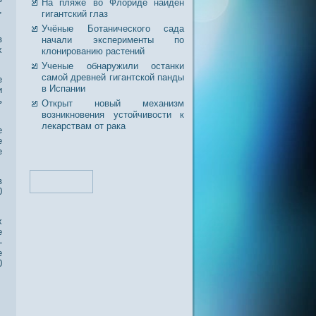
На пляже во Флориде найден
,
гигантский глаз
Учёные Ботанического сада
в
начали эксперименты по
х
клонированию растений
Ученые обнаружили останки
самой древней гигантской панды
е
в Испании
и
ь
Открыт новый механизм
возникновения устойчивости к
лекарствам от рака
е
е
е
в
0
х
е
-
е
0