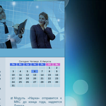
Сегодня: Четверг, 6 Августа
й
Пн
Вт
Ср
Чт
Пт
Сб
Вс
1
2
е
3
4
5
6
7
8
9
м
10
11
12
13
14
15
16
м
17
18
19
20
21
22
23
24
25
26
27
28
29
30
31
и
Модуль «Наука» отправится к
ь
МКС до конца года, надеется
.
в
Лопота