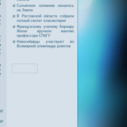
й
Солнечное затмение началось
на Земле
о
В Ростовской области собрали
х
полный скелет эласмотерия
т
Французскому ученому Бернару
Жилю вручили мантию
профессора СПбГУ
у
т
Новосибирцы участвуют во
а
Всемирной олимпиаде роботов
ь
х
м
х
о
цу
ди