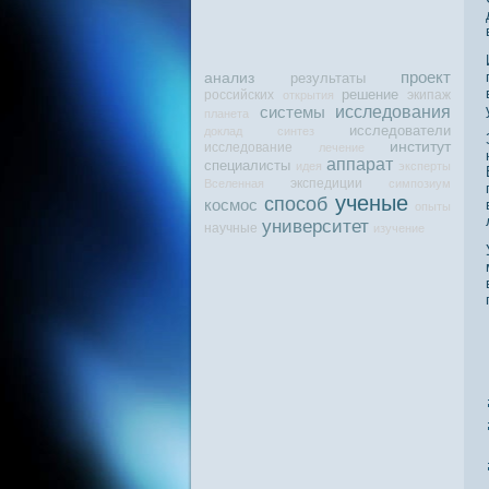
проект
анализ
результаты
решение
российских
экипаж
открытия
исследования
системы
планета
исследователи
доклад
синтез
институт
исследование
лечение
аппарат
специалисты
идея
эксперты
экспедиции
Вселенная
симпозиум
ученые
способ
космос
опыты
университет
научные
изучение