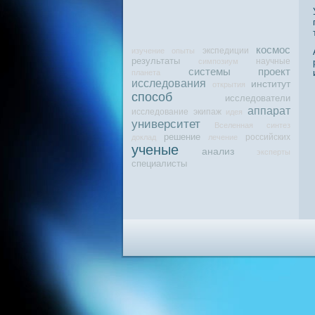
космос
экспедиции
изучение
опыты
результаты
научные
симпозиум
системы
проект
планета
исследования
институт
открытия
способ
исследователи
аппарат
исследование
экипаж
идея
университет
Вселенная
синтез
решение
российских
доклад
лечение
ученые
анализ
эксперты
специалисты