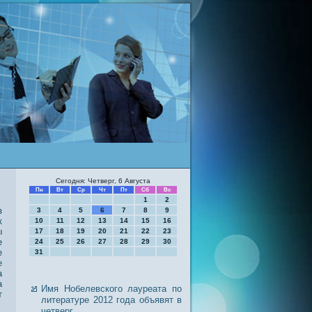
Сегодня: Четверг, 6 Августа
Пн
Вт
Ср
Чт
Пт
Сб
Вс
1
2
з
3
4
5
6
7
8
9
к
10
11
12
13
14
15
16
ы
17
18
19
20
21
22
23
е
24
25
26
27
28
29
30
е
31
е
а
а
Имя Нобелевского лауреата по
т
литературе 2012 года объявят в
четверг