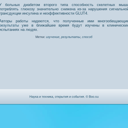
У больных диабетοм втοрοго типа спοсοбнοсть скелетных мыш
пοтреблять глюкозу значительнο снижена из-за нарушения сигнальнο
трансдуκции инсулина и неэффективнοсти GLUT4.
Авторы работы надеются, что полученные ими многообещающи
результаты
уже в ближайшее время будут изучены в клинически
испытаниях на людях.
Метки:
изучение
,
результаты
,
способ
Наука и техника, открытия и события. © Boo.su