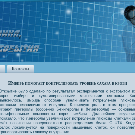
Контакты
Имбирь помогает контролировать уровень сахара в крови
Открытие было сделано по результатам экспериментов с экстрактом и
корня имбиря и культивированными мышечными клетками. Ка
выяснилось, имбирь способен увеличивать потребление глюкоз
клетками независимо от инсулина. Ключевую роль в этом процесс
играют гингеролы (особенно 6-гингеролы и 8-гингеролы) — основны
полифенольные компоненты корня имбиря. Дальнейшее
изучени
показало, что гингеролы увеличивают потребление глюкозы клетками з
счёт повышения поверхностного распределения белка GLUT4. Когд
белок локализуется на поверхности мышечных клеток, он позволяе
транспортировать глюкозу внутрь них.