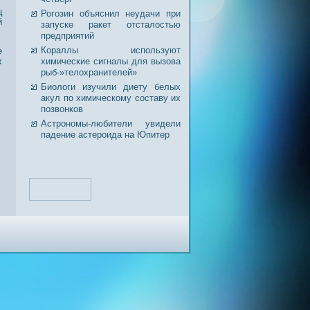
ц
Рогозин объяснил неудачи при
й
запуске ракет отсталостью
предприятий
Кораллы используют
е
х
химические сигналы для вызова
рыб-»телохранителей»
Биологи изучили диету белых
акул по химическому составу их
позвонков
Астрономы-любители увидели
падение астероида на Юпитер