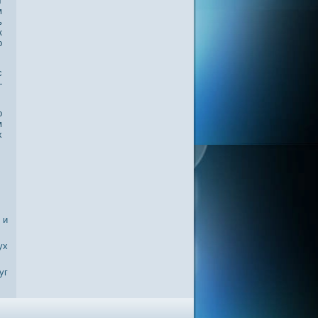
т
м
ь
к
ο
с
—
о
м
х
 и
ух
уг