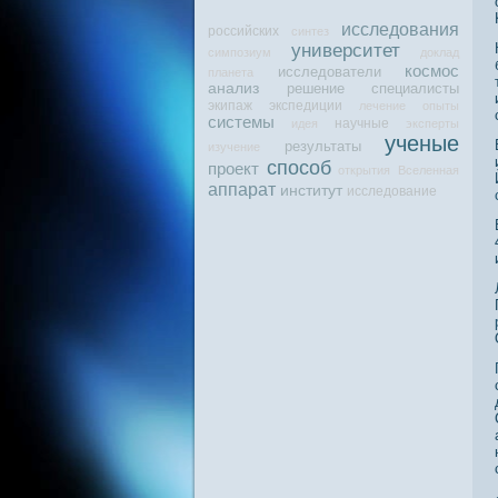
исследования
российских
синтез
университет
симпозиум
доклад
космос
исследователи
планета
анализ
решение
специалисты
экипаж
экспедиции
лечение
опыты
системы
научные
идея
эксперты
ученые
результаты
изучение
способ
проект
открытия
Вселенная
аппарат
институт
исследование