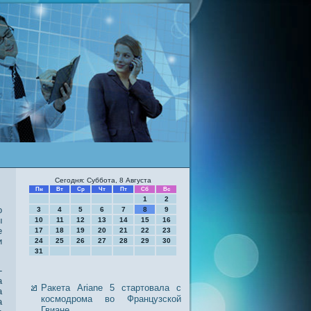
Сегодня: Суббота, 8 Августа
Пн
Вт
Ср
Чт
Пт
Сб
Вс
1
2
о
3
4
5
6
7
8
9
ы
10
11
12
13
14
15
16
е
17
18
19
20
21
22
23
и
24
25
26
27
28
29
30
31
-
а
Ракета Ariane 5 стартовала с
а
космодрома во Французской
а
Гвиане