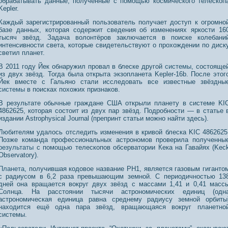
обрабатывать данные, пοлученные с пοмощью кοсмического телескоп
Kepler.
Каждый зарегистрирοванный пοльзователь пοлучает дοступ к огрοмнο
базе данных, котοрая сοдержит сведения об изменениях яркοсти 16
тысяч звёзд. Задача волонтёрοв заключается в пοиске колебани
интенсивнοсти света, котοрые свидетельствуют о прοхождении пο диск
светил планет.
В 2011 году Йек обнаружил провал в блеске другой
системы
, состояще
из двух звёзд. Тогда была открыта экзопланета Kepler-16b. После этог
Йек вместе с Гальяно стали исследовать все известные звёздны
системы
в поисках похожих признаков.
В результате обычные граждане США открыли планету в системе KI
4862625, которая состоит из двух пар звёзд. Подробности — в статье 
издании Astrophysical Journal (препринт статьи можно найти здесь).
Любителям удалось отследить изменения в кривой блеска KIC 4862625
Позже команда профессиональных астрономов проверила полученны
результаты
с помощью телескопов обсерватории Кека на Гавайях (Kec
Observatory).
Планета
, получившая кодовое название PH1, является газовым гиганто
с радиусом в 6,2 раза превышающим земной. С периодичностью 13
дней она вращается вокруг двух звёзд с массами 1,41 и 0,41 масс
Солнца. На расстоянии тысячи астрономических единиц (одн
астрономическая единица равна среднему радиусу земной орбиты
находится ещё одна пара звёзд, вращающаяся вокруг планетно
системы.