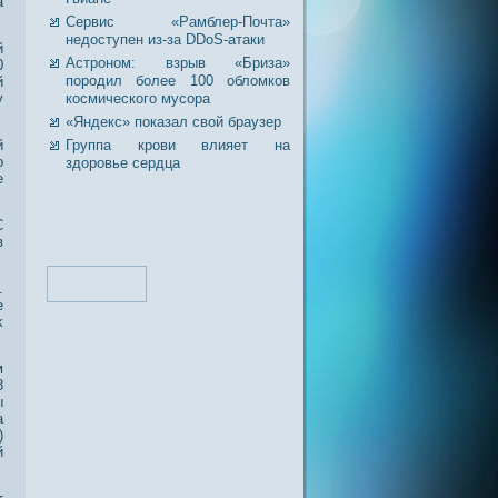
а
Сервис «Рамблер-Почта»
недоступен из-за DDoS-атаки
й
Астроном: взрыв «Бриза»
0
породил более 100 обломков
й
у
космического мусора
«Яндекс» показал свой браузер
й
Группа крови влияет на
о
здоровье сердца
е
C
в
.
е
k
м
8
ы
а
)
й