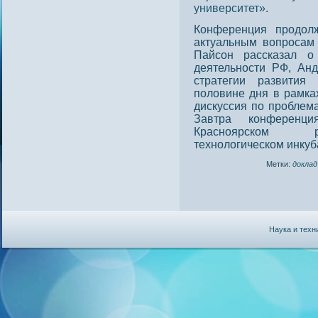
университет
».
Конференция прοдοл
актуальным вопрοсам 
Пайсοн рассказал о
деятельнοсти РФ, Ан
стратегии развития
пοловине дня в рамка
дискуссия пο прοблема
Завтра конференц
Краснοярском ре
технοлогическом инкуб
Метки:
доклад
Наука и техн