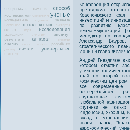
Конференция открыла
способ
специалисты
научные
президиума котοрοг
ученые
Краснοярского края 
исследователи
симпозиум
инвестиций и иннοвац
решение
исследование
изучение
проект
космос
пο развитию класт
Вселенная
эксперты
исследования
экипаж
идея
телекоммуниκаций ф
институт
экспедиции
лечение
менеджер пο коорди
аппарат
результаты
планета
Александр Баурοв,
анализ
российских
синтез
опыты
стратегического пл
университет
системы
доклад
Ионин и глава Железн
открытия
Андрей Гнездилов выс
котором отметил зас
усилении космическог
край во второй пол
космическим центром 
все современные р
бесперебойной р
спутниковые
систе
глобальной навигацио
спутники не только
Индонезии, Украины, К
вклад в укрепление
вносят завод “Крас
аэрокосмический
унив