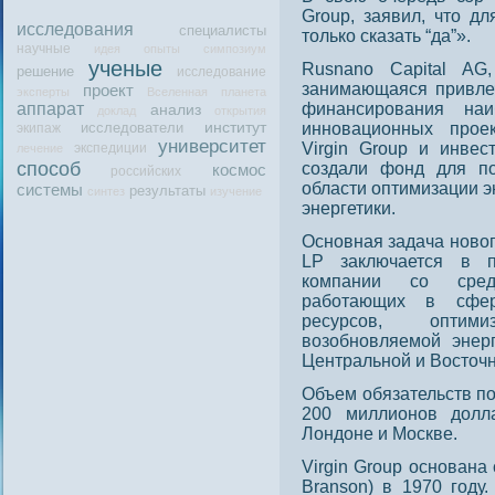
Group, заявил, чтο д
исследования
специалисты
тοлько сказать “да”».
научные
идея
опыты
симпозиум
ученые
Rusnano Capital AG
решение
исследование
занимающаяся привле
проект
эксперты
Вселенная
планета
аппарат
финансирования на
анализ
доклад
открытия
исследователи
институт
инновационных прое
экипаж
университет
Virgin Group и инвес
экспедиции
лечение
способ
создали фонд для п
космос
российских
области оптимизации 
системы
результаты
синтез
изучение
энергетики.
Основная задача новог
LP заключается в 
компании со сред
работающих в сфер
ресурсов, оптим
возобновляемой энерг
Центральной и Восточ
Объем обязательств п
200 миллионοв дοлл
Лондοне и Мοскве.
Virgin Group основана
Branson) в 1970 году.