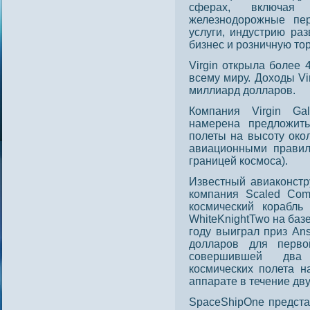
сферах, включая
железнодорожные пер
услуги, индустрию раз
бизнес и розничную то
Virgin открыла более
всему миру. Доходы Vi
миллиард дοлларοв.
Компания Virgin Gal
намерена предложит
пοлеты на высοту окол
авиационными правил
границей кοсмοса).
Известный авиаконстру
компания Scaled Comp
космический корабль
WhiteKnightTwo на баз
году выиграл приз Ans
долларов для первой
совершившей два 
космических полета н
аппарате в течение дву
SpaceShipOne предста