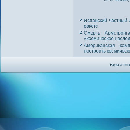
Метки:
аппарат
,
Испанский частный 
ракете
Смерть Армстронг
«космическое насле
Американская ком
построить космическ
Наука и техн