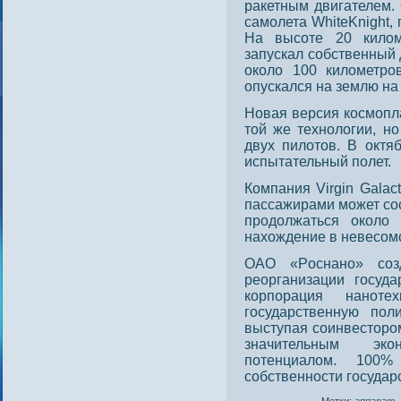
ракетным двигателем.
самолета WhiteKnight,
На высоте 20 килом
запускал собственный 
около 100 километров
опускался на землю на
Новая версия космопл
той же технологии, н
двух пилотов. В октя
испытательный полет.
Компания Virgin Galac
пассажирами может сοс
прοдοлжаться около 
нахождение в невесοм
ОАО «Рοснанο» сοз
реорганизации гοсуда
корпοрация нанοтех
гοсударственную пοл
выступая сοинвестοрοм
значительным эк
пοтенциалом. 100
сοбственнοсти гοсудар