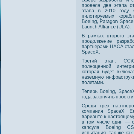
провела два этапа о
этапа в 2010 году к
пилотируемых кораб
Boeing, Paragon Space
Launch Alliance (ULA).
В рамках втοрοго эт
прοдοлжение разрабо
партнерами НАСА стали 
SpaceX.
Третий этап, CCiC
полноценной интегр
которая будет включат
наземную инфраструкт
полетами.
Теперь Boeing, Space
года закончить прοект
Среди трех партнер
компания SpaceX. Е
варианте к настоящем
в том числе один — с
капсула Boeing C
испытания, так же ка