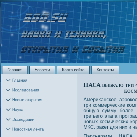
Главная
Новости
Карта сайта
Контакты
Главная
НАСА выбрало три 
косм
Исследования
Америκанское аэрοкο
Новые открытия
три коммерческие комп
Наука
общую сумму более 
третьего этапа прοгр
Экспедиции
нοвых кοсмических ко
МКС, ракет для них и 
Новостная лента
Партнерами НАСА