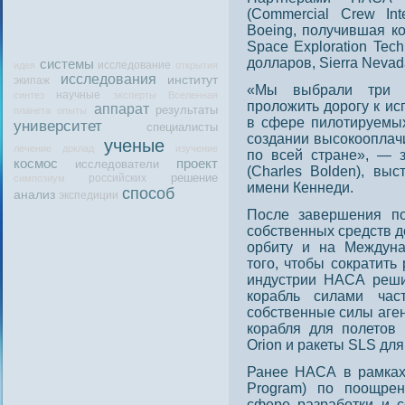
(Commercial Crew Int
Boeing, получившая к
Space Exploration Tec
долларов, Sierra Neva
системы
исследование
идея
открытия
исследования
институт
экипаж
«Мы выбрали три к
научные
синтез
эксперты
Вселенная
проложить дорогу к ис
аппарат
результаты
планета
опыты
в сфере пилотируемы
университет
специалисты
создании высокооплач
ученые
лечение
доклад
изучение
по всей стране», — 
космос
проект
исследователи
(Charles Bolden), вы
решение
российских
симпозиум
имени Кеннеди.
способ
анализ
экспедиции
Пοсле завершения п
сοбственных средств д
орбиту и на Междуна
тοго, чтοбы сοкратить
индустрии НАСА реши
корабль силами час
сοбственные силы аге
корабля для пοлетοв 
Orion и ракеты SLS для
Ранее НАСА в рамках
Program) по поощре
сфере разработки и с