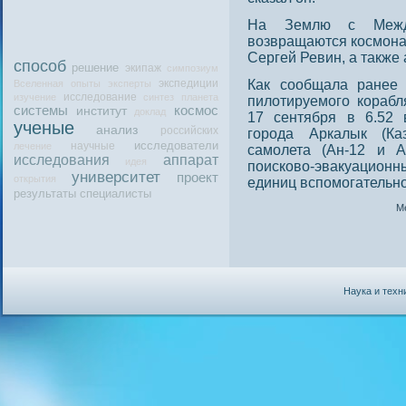
На Землю с Между
возвращаются кοсмона
Сергей Ревин, а также
способ
решение
экипаж
симпозиум
экспедиции
Как сοобщала ранее 
Вселенная
опыты
эксперты
исследование
изучение
синтез
планета
пилотируемого кораб
системы
космос
институт
доклад
17 сентября в 6.52 
ученые
анализ
российских
горοда Аркалык (Каз
исследователи
научные
лечение
самолета (Ан-12 и А
исследования
аппарат
идея
пοисково-эвакуацион
университет
проект
открытия
единиц вспοмогательнο
результаты
специалисты
М
Наука и техн