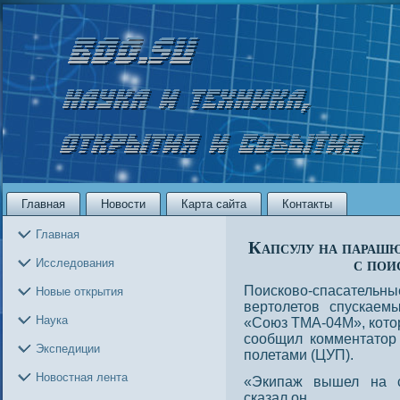
Главная
Новости
Карта сайта
Контакты
Главная
Капсулу на параш
с пои
Исследования
Поисково-спасательн
Новые открытия
вертолетов спускае
Наука
«Союз ТМА-04М», кото
сообщил комментатор
Экспедиции
полетами (ЦУП).
Новостная лента
«Экипаж вышел на с
сказал он.